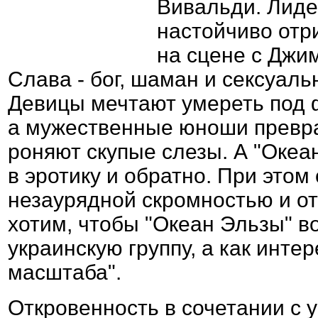
Вивальди. Лиде
настойчиво отр
на сцене с Джи
Слава - бог, шаман и сексуаль
Девицы мечтают умереть под ф
а мужественные юноши превра
роняют скупые слезы. А "Оке
в эротику и обратно. При это
незаурядной скромностью и о
хотим, чтобы "Океан Эльзы" в
украинскую группу, а как инте
масштаба".
Откровенность в сочетании с 