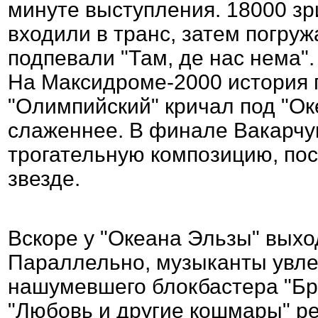
минуте выступления. 18000 зр
входили в транс, затем погруж
подпевали "Там, де нас нема".
На Максидроме-2000 история п
"Олимпийский" кричал под "Ок
слаженнее. В финале Вакарчу
трогательную композицию, по
звезде.
Вскоре у "Океана Эльзы" выхо
Параллельно, музыканты увле
нашумевшего блокбастера "Бра
"Любовь и другие кошмары" р