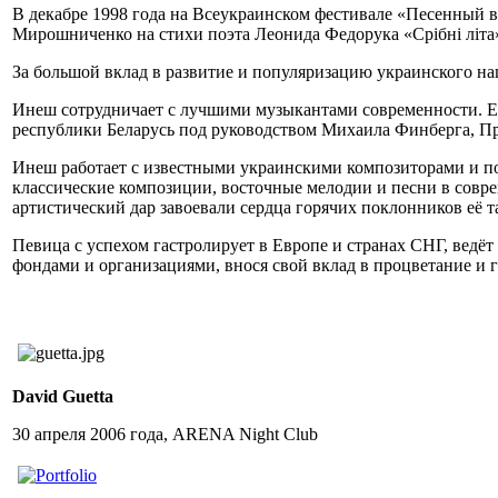
В декабре 1998 года на Всеукраинском фестивале «Песенный 
Мирошниченко на стихи поэта Леонида Федорука «Срібні літа
За большой вклад в развитие и популяризацию украинского н
Инеш сотрудничает с лучшими музыкантами современности. Е
республики Беларусь под руководством Михаила Финберга, Пр
Инеш работает с известными украинскими композиторами и по
классические композиции, восточные мелодии и песни в сов
артистический дар завоевали сердца горячих поклонников её та
Певица с успехом гастролирует в Европе и странах СНГ, вед
фондами и организациями, внося свой вклад в процветание и 
David Guetta
30 апреля 2006 года, ARENA Night Club