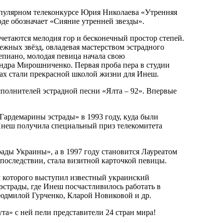
популярном телеконкурсе Юрия Николаева «Утренняя
оде обозначает «Сияние утренней звезды».
четаются мелодия гор и бесконечный простор степей.
ежных звёзд, овладевая мастерством эстрадного
епиано, молодая певица начала свою
ндра Мирошниченко. Первая проба пера в студии
сах стали прекрасной школой жизни для Инеш.
полнителей эстрадной песни «Ялта – 92». Впервые
ардемарины эстрады» в 1993 году, куда были
Инеш получила специальный приз телекомитета
ады Украины», а в 1997 году становится Лауреатом
последствии, стала визитной карточкой певицы.
м которого выступил известный украинский
трады, где Инеш посчастливилось работать в
юдмилой Гурченко, Кларой Новиковой и др.
а» с ней пели представители 24 стран мира!