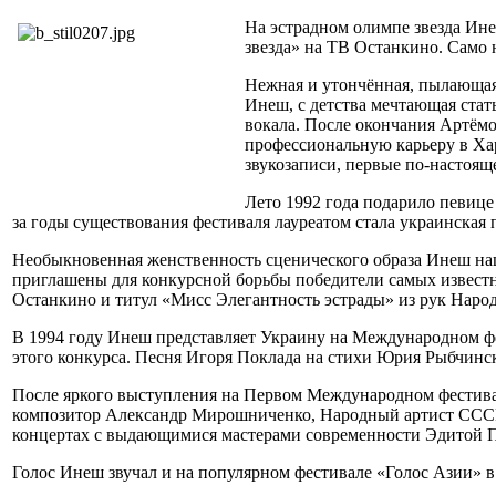
На эстрадном олимпе звезда Ине
звезда» на ТВ Останкино. Само 
Нежная и утончённая, пылающая 
Инеш, с детства мечтающая стат
вокала. После окончания Артёмо
профессиональную карьеру в Ха
звукозаписи, первые по-настоя
Лето 1992 года подарило певиц
за годы существования фестиваля лауреатом стала украинская 
Необыкновенная женственность сценического образа Инеш на
приглашены для конкурсной борьбы победители самых известн
Останкино и титул «Мисс Элегантность эстрады» из рук Наро
В 1994 году Инеш представляет Украину на Международном фес
этого конкурса. Песня Игоря Поклада на стихи Юрия Рыбчинс
После яркого выступления на Первом Международном фестивал
композитор Александр Мирошниченко, Народный артист СССР 
концертах с выдающимися мастерами современности Эдитой П
Голос Инеш звучал и на популярном фестивале «Голос Азии» в