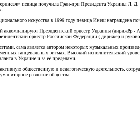
вернисаж» певица получила Гран-при Президента Украины Л. Д.
».
ационального искусства в 1999 году певица Инеш награждена п
й аккомпанируют Президентский оркестр Украины (дирижёр - А
езидентский оркестр Российской Федерации ( дирижёр и руково
этами, сама является автором некоторых музыкальных произвед
ременных танцевальных ритмах. Высокий исполнительский уров
ланта в Украине и за её пределами.
ёт активную общественную и педагогическую деятельность, сот
гуманитарное развитие общества.