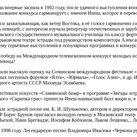
ш впервые засияла в 1992 году, после удачного выступления в
название конкурса гармонирует с именем Инеш, которое в перев
и захватывающая, как ветер Востока, в её голосе гармонично со
ь певицей, с интересом изучала репертуар отечественных и заруб
вского государственного музыкального училища по классу форт
рьковском театре эстрады под руководством композитора Алекса
щему серьёзные выступления в популярных программах и конкур
е победу на Международном телевизионном конкурсе молодых ис
певица!
шли высокую оценку на Сочинском международном фестивале «Г
ых песенных форумов «Ялта», «Юрмала», «Голос Азии», и др. 
дного артиста СССР Махмуда Эсамбаева.
тивале искусств «Славянский базар» в программе «Звёзды эстр
кого «Скрипка грає» принесла Инеш наивысший балл жюри и, в 
е эстрадной песни им. К. И. Шульженко, автором и директоро
Борис Брунов пригласил молодую певицу в Московский театр эс
ьехой, Нани Брегвадзе, Иосифом Кобзоном, Львом Лещенко, , Л
 1998 году. Легендарную песню Владимира Ивасюка «Червона рут