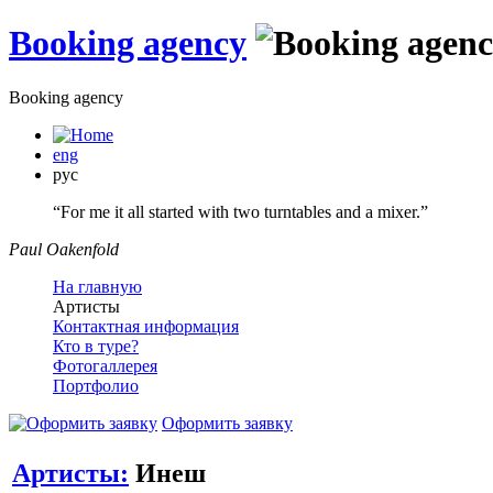
Booking agency
Booking agency
eng
рус
“For me it all started with two turntables and a mixer.”
Paul Oakenfold
На главную
Артисты
Контактная информация
Кто в туре?
Фотогаллерея
Портфолио
Оформить заявку
Артисты:
Инеш