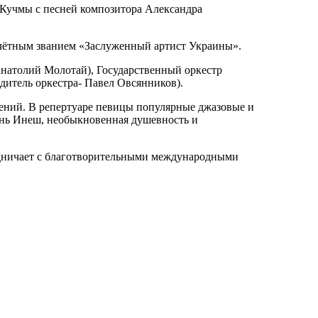
 Кучмы с песней композитора Александра
очётным званием «Заслуженный артист Украины».
натолий Молотай), Государственный оркестр
дитель оркестра- Павел Овсянников).
ений. В репертуаре певицы популярные джазовые и
ень Инеш, необыкновенная душевность и
рудничает с благотворительными международными