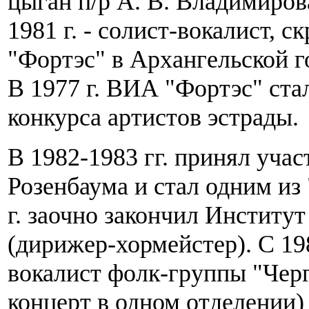
цыган п/р А. В. Владимирова
1981 г. - солист-вокалист, 
"Фортэс" в Архангельской 
В 1977 г. ВИА "Фортэс" ст
конкурса артистов эстрады.
В 1982-1983 гг. принял учас
Розенбаума и стал одним из
г. заочно закончил Институ
(дирижер-хормейстер). С 1984
вокалист фолк-группы "Черг
концерт в одном отделении)