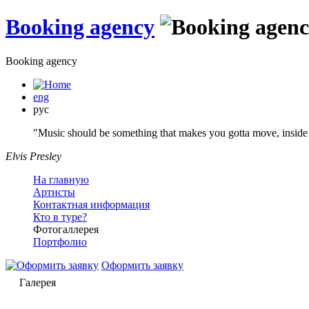
Booking agency
Booking agency
eng
рус
"Music should be something that makes you gotta move, inside 
Elvis Presley
На главную
Артисты
Контактная информация
Кто в туре?
Фотогаллерея
Портфолио
Оформить заявку
Галерея