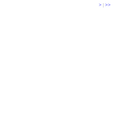
>
|
>>