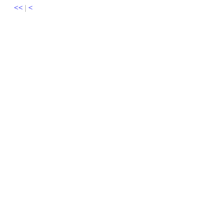
<<
|
<