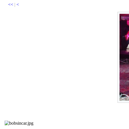
<<
|
<