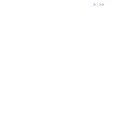
>
|
>>