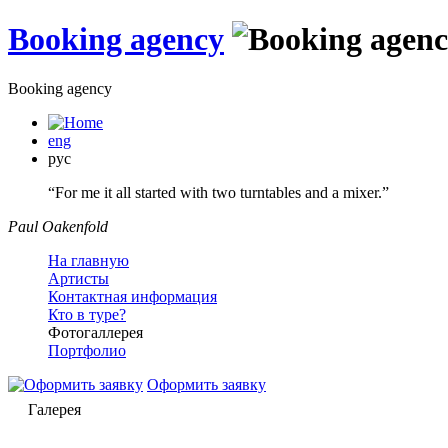
Booking agency
Booking agency
eng
рус
“For me it all started with two turntables and a mixer.”
Paul Oakenfold
На главную
Артисты
Контактная информация
Кто в туре?
Фотогаллерея
Портфолио
Оформить заявку
Галерея