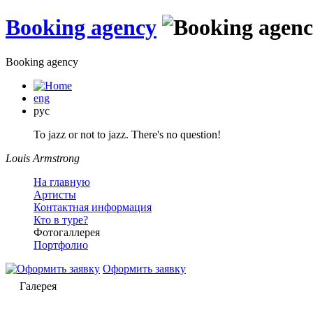
Booking agency
Booking agency
eng
рус
To jazz or not to jazz. There's no question!
Louis Armstrong
На главную
Артисты
Контактная информация
Кто в туре?
Фотогаллерея
Портфолио
Оформить заявку
Галерея