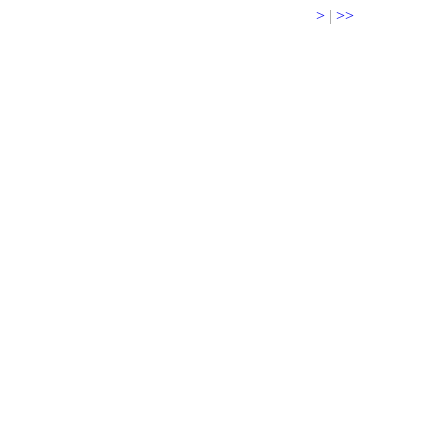
>
|
>>