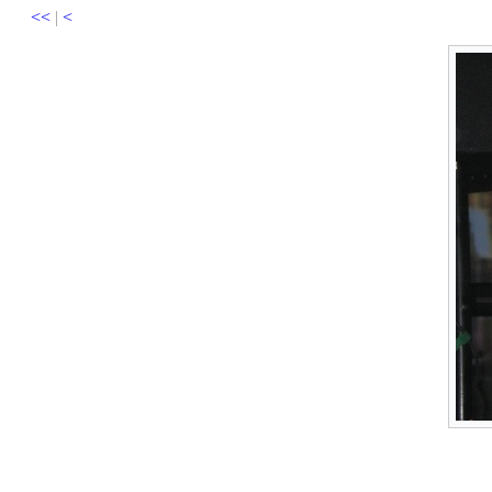
<<
|
<